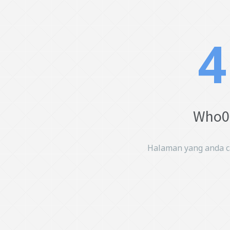
4
Who0p
Halaman yang anda car