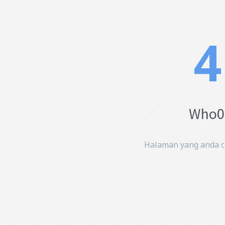
4
Who0p
Halaman yang anda car