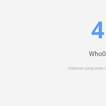
4
Who0p
Halaman yang anda car